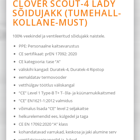
CLOVER SCOUT-4 LADY
SÕIDUJAKK (TUMEHALL-
KOLLANE-MUST)
100% veekindel ja ventileeritud sõidujakk naistele.
PPE: Personaalne kaitsevarustus
CE sertifikaat: prEN 17092: 2020
CE kategooria: tase “A”
väliskihi kangad: Duratek-4, Duratek-4 Ripstop
eemaldatav termovooder
vetthülgav töötlus väliskangal
“CE” Level 1 Type-B T+ T- õla- ja küünarnukikaitsmed
“CE” EN1621-1:2012 valmidus
võimalus lisada “CE” level 2 seljakaitse
helkurelemendid ees, külgedel ja taga
CE EN 17092:2020 “A” klass
kohandatavad varrukad, keskosa ja jaki alumine serv
ventilatsioonipaneelid ja -lukud