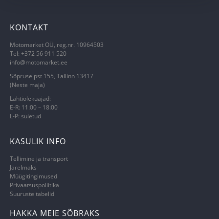
KONTAKT
Motomarket OÜ, reg.nr. 10964503
Tel: +372 56 911 520
info@motomarket.ee
Sõpruse pst 155, Tallinn 13417
(Neste maja)
Lahtiolekuajad:
E-R: 11:00 – 18:00
L-P: suletud
KASULIK INFO
Tellimine ja transport
Järelmaks
Müügitingimused
Privaatsuspoliitika
Suuruste tabelid
HAKKA MEIE SÕBRAKS