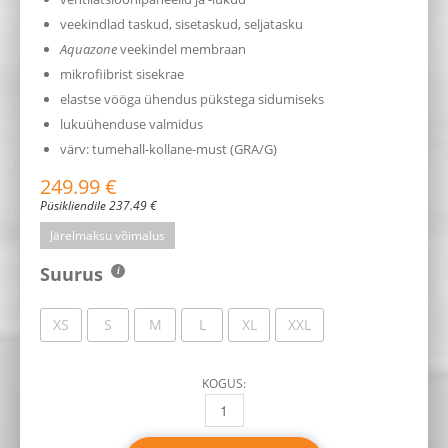
veekindlad taskud, sisetaskud, seljatasku
Aquazone
veekindel membraan
mikrofiibrist sisekrae
elastse vööga ühendus pükstega sidumiseks
lukuühenduse valmidus
värv: tumehall-kollane-must (GRA/G)
249.99
€
Püsikliendile
237.49
€
Järelmaksu võimalus
Suurus
XS
S
M
L
XL
XXL
KOGUS:
CLOVER SCOUT-4 LADY SÕIDUJAKK (TUMEHA