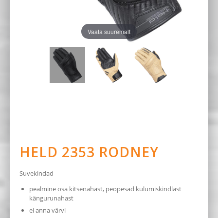
Vaata suuremalt
HELD 2353 RODNEY
Suvekindad
pealmine osa kitsenahast, peopesad kulumiskindlast
kängurunahast
ei anna värvi