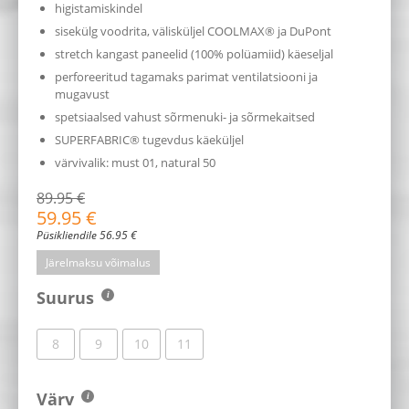
higistamiskindel
sisekülg voodrita, välisküljel COOLMAX® ja DuPont
stretch kangast paneelid (100% polüamiid) käeseljal
perforeeritud tagamaks parimat ventilatsiooni ja
mugavust
spetsiaalsed vahust sõrmenuki- ja sõrmekaitsed
SUPERFABRIC® tugevdus käeküljel
värvivalik: must 01, natural 50
89.95
€
59.95
€
Püsikliendile
56.95
€
Järelmaksu võimalus
Suurus
8
9
10
11
Värv