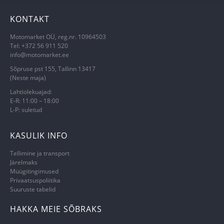
KONTAKT
Motomarket OÜ, reg.nr. 10964503
Tel: +372 56 911 520
info@motomarket.ee
Sõpruse pst 155, Tallinn 13417
(Neste maja)
Lahtiolekuajad:
E-R: 11:00 – 18:00
L-P: suletud
KASULIK INFO
Tellimine ja transport
Järelmaks
Müügitingimused
Privaatsuspoliitika
Suuruste tabelid
HAKKA MEIE SÕBRAKS