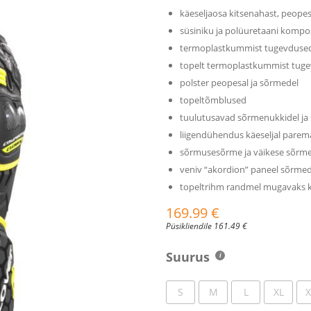
käeseljaosa kitsenahast, peopes
süsiniku ja polüuretaani kompo
termoplastkummist tugevdused pe
topelt termoplastkummist tugev
polster peopesal ja sõrmedel
topeltõmblused
tuulutusavad sõrmenukkidel ja
liigendühendus käeseljal parem
sõrmusesõrme ja väikese sõrm
veniv “akordion” paneel sõrmed
topeltrihm randmel mugavaks 
169.99
€
Püsikliendile
161.49
€
Suurus
S
M
L
XL
X