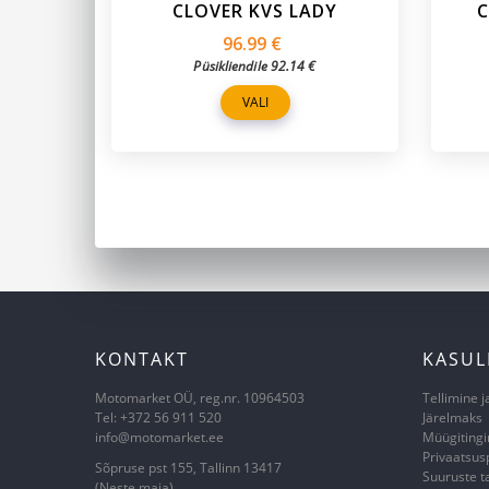
CLOVER KVS LADY
C
96.99
€
Püsikliendile
92.14
€
VALI
KONTAKT
KASUL
Motomarket OÜ, reg.nr. 10964503
Tellimine j
Tel: +372 56 911 520
Järelmaks
info@motomarket.ee
Müügiting
Privaatsusp
Sõpruse pst 155, Tallinn 13417
Suuruste t
(Neste maja)