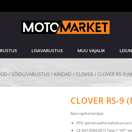
ARUSTUS
LISAVARUSTUS
MUU VAJALIK
LEIU
OOD
/
SÕIDUVARUSTUS
/
KINDAD
/
CLOVER
/ CLOVER RS-9 (
CLOVER RS-9 
Race replica
kindad.
PPE: personaalne kaitsevarustu
CE EN13594:2015 Tase 1 “KP” ser