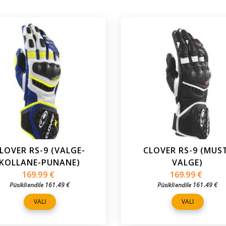
LOVER RS-9 (VALGE-
CLOVER RS-9 (MUS
KOLLANE-PUNANE)
VALGE)
169.99
€
169.99
€
Püsikliendile
161.49
€
Püsikliendile
161.49
€
VALI
VALI