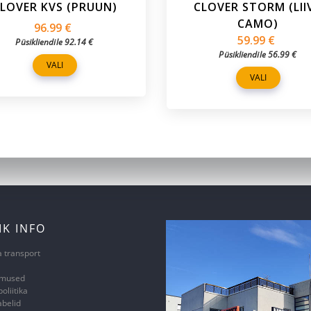
LOVER KVS (PRUUN)
CLOVER STORM (LII
CAMO)
96.99
€
59.99
€
Püsikliendile
92.14
€
Püsikliendile
56.99
€
VALI
VALI
IK INFO
a transport
imused
oliitika
abelid