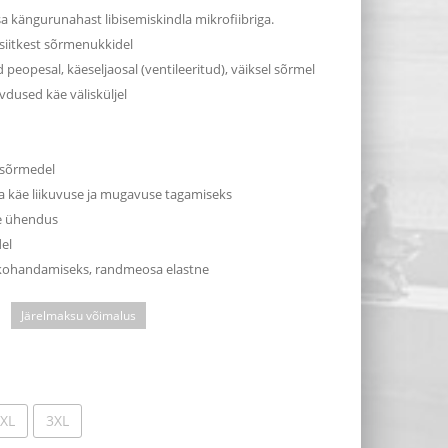
a kängurunahast libisemiskindla mikrofiibriga.
siitkest sõrmenukkidel
opesal, käeseljaosal (ventileeritud), väiksel sõrmel
dused käe välisküljel
 sõrmedel
a käe liikuvuse ja mugavuse tagamiseks
e ühendus
el
kohandamiseks, randmeosa elastne
Järelmaksu võimalus
XL
3XL