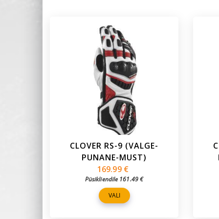
CLOVER RS-9 (VALGE-
C
PUNANE-MUST)
169.99
€
Püsikliendile
161.49
€
VALI