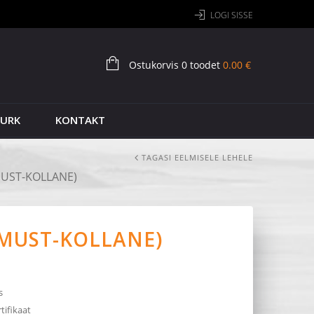
LOGI SISSE
Ostukorvis 0 toodet
0.00
€
NURK
KONTAKT
TAGASI EELMISELE LEHELE
MUST-KOLLANE)
(MUST-KOLLANE)
s
tifikaat