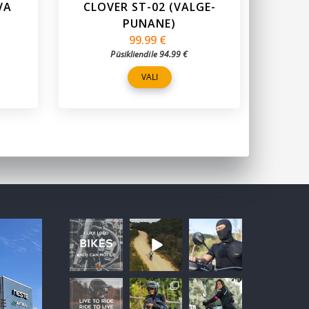
VA
CLOVER ST-02 (VALGE-
CLO
PUNANE)
99.99
€
Püsikliendile
94.99
€
VALI